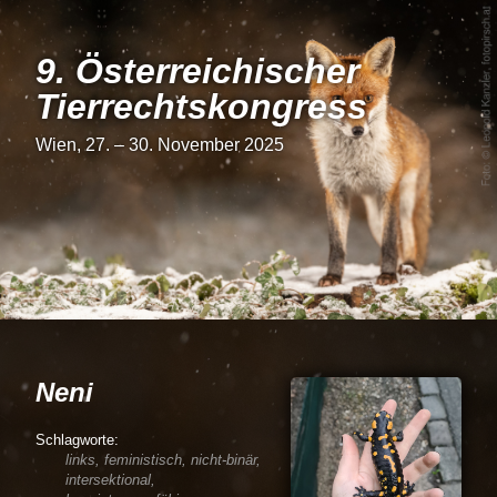
9. Österrei­chi­scher
Tier­rechts­kon­gress
Wien, 27. – 30. November 2025
Neni
links, feministisch, nicht-binär,
intersektional,