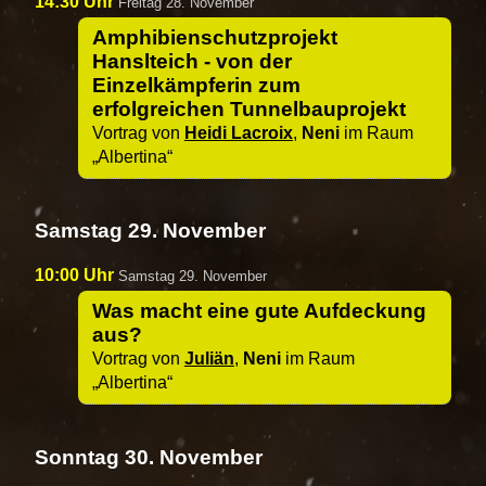
14:30 Uhr
Freitag 28. November
Amphibienschutzprojekt
Hanslteich - von der
Einzelkämpferin zum
erfolgreichen Tunnelbauprojekt
Vortrag von
Heidi Lacroix
,
Neni
im Raum
Albertina
Samstag 29. November
10:00 Uhr
Samstag 29. November
Was macht eine gute Aufdeckung
aus?
Vortrag von
Juliän
,
Neni
im Raum
Albertina
Sonntag 30. November