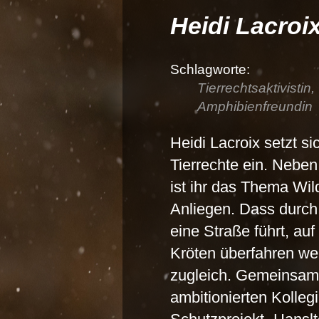
Heidi Lacroi
Tierrechtsaktivistin
Amphibienfreundin
Heidi Lacroix setzt si
Tierrechte ein. Neb
ist ihr das Thema Wil
Anliegen. Dass durch
eine Straße führt, au
Kröten überfahren we
zugleich. Gemeinsam 
ambitionierten Kolle