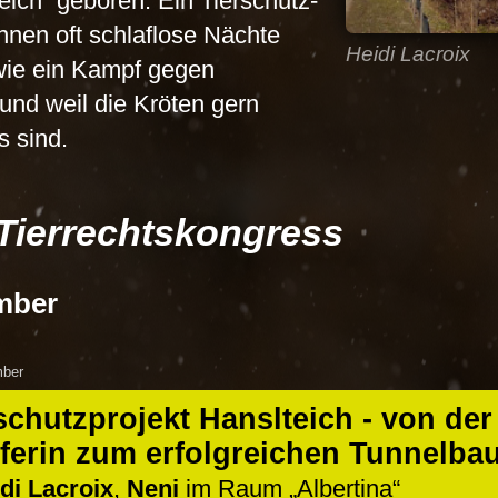
eich
geboren. Ein Tierschutz-
innen oft schlaflose Nächte
Heidi Lacroix
t wie ein Kampf gegen
und weil die Kröten gern
 sind.
Tierrechtskongress
mber
mber
chutzprojekt Hanslteich - von der
ferin zum erfolgreichen Tunnelbau
di Lacroix
,
Neni
im Raum
Albertina