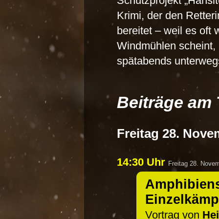
Schutzprojekt
Hanslt
Krimi, der den Retter
bereitet – weil es of
Windmühlen scheint, 
spätabends unterwegs
Beiträge am 
Freitag 28. Nove
14:30 Uhr
Freitag 28. Nove
Amphibiens
Einzelkämp
Vortrag von
Hei