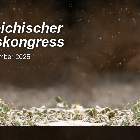
i­chi­scher
s­kon­gress
ember 2025