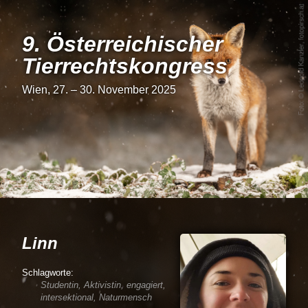
9. Österrei­chi­scher
Tier­rechts­kon­gress
Wien, 27. – 30. November 2025
Linn
Studentin, Aktivistin, engagiert,
intersektional, Naturmensch