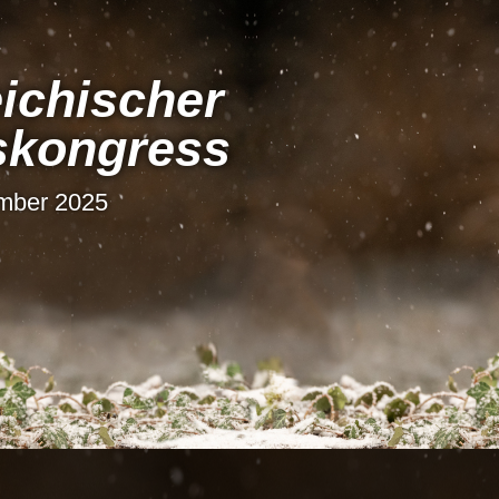
i­chi­scher
s­kon­gress
ember 2025