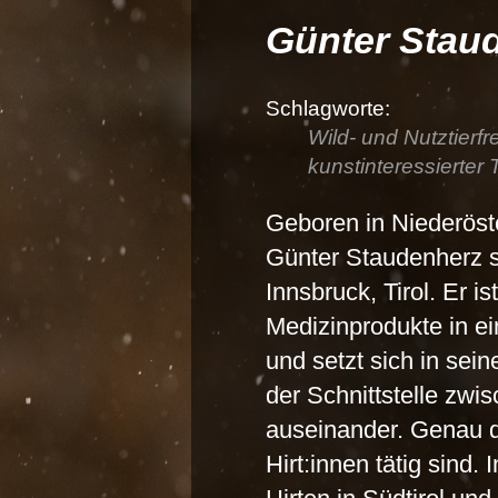
Günter Stau
Wild- und Nutztierfr
kunstinteressierter 
Geboren in Niederöste
Günter Staudenherz s
Innsbruck, Tirol. Er is
Medizinprodukte in ei
und setzt sich in sein
der Schnittstelle zwi
auseinander. Genau d
Hirt:innen tätig sind.