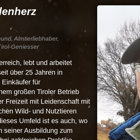
denherz
eund, Almtierliebhaber,
Tirol-Geniesser
rreich, lebt und arbeitet
eit über 25 Jahren in
t Einkäufer für
nem großen Tiroler Betrieb
er Freizeit mit Leidenschaft mit
schen Wild- und Nutztieren
ieses Umfeld ist es auch, wo
 In seiner Ausbildung zum