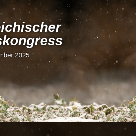
i­chi­scher
s­kon­gress
ember 2025