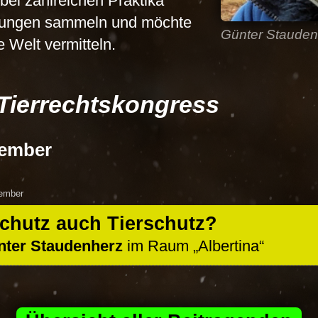
 bei zahlreichen Praktika
hrungen sammeln und möchte
Günter Stauden
e Welt vermitteln.
Tierrechtskongress
vember
ember
schutz auch Tierschutz?
nter Staudenherz
im Raum
Albertina