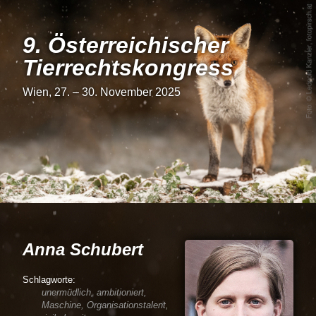
9. Österrei­chi­scher
Tier­rechts­kon­gress
Wien, 27. – 30. November 2025
Anna Schubert
unermüdlich, ambitioniert,
Maschine, Organisationstalent,