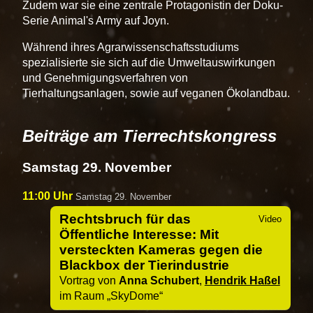
Zudem war sie eine zentrale Protagonistin der Doku-
Serie Animal's Army auf Joyn.
Während ihres Agrarwissenschaftsstudiums
spezialisierte sie sich auf die Umweltauswirkungen
und Genehmigungsverfahren von
Tierhaltungsanlagen, sowie auf veganen Ökolandbau.
Beiträge am Tierrechtskongress
Samstag 29. November
11:00 Uhr
Samstag 29. November
Rechtsbruch für das
Öffentliche Interesse: Mit
versteckten Kameras gegen die
Blackbox der Tierindustrie
Vortrag von
Anna Schubert
,
Hendrik Haßel
im Raum
SkyDome