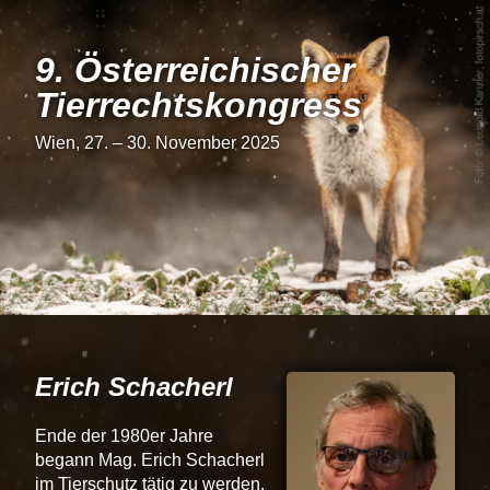
9. Österrei­chi­scher
Tier­rechts­kon­gress
Wien, 27. – 30. November 2025
Erich Schacherl
Ende der 1980er Jahre
begann Mag. Erich Schacherl
im Tierschutz tätig zu werden.