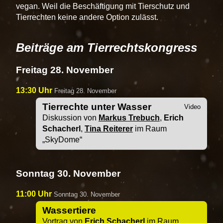
vegan. Weil die Beschäftigung mit Tierschutz und
Tierrechten keine andere Option zulässt.
Beiträge am Tierrechtskongress
Freitag 28. November
13:30 Uhr
Freitag 28. November
Tierrechte unter Wasser
Diskussion von
Markus Trebuch
,
Erich
Schacherl
,
Tina Reiterer
im Raum
SkyDome
Sonntag 30. November
11:00 Uhr
Sonntag 30. November
Wassertiere
Vortrag von
Erich Schacherl
im Raum