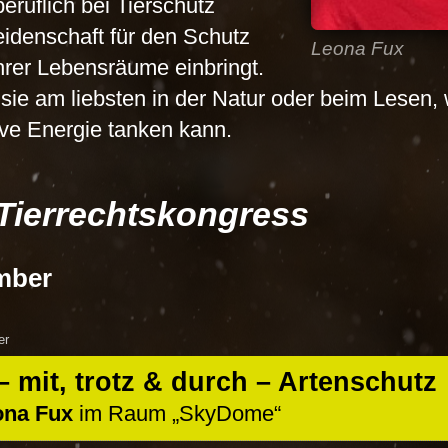
ruflich bei Tierschutz
Leidenschaft für den Schutz
Leona Fux
hrer Lebensräume einbringt.
gt sie am liebsten in der Natur oder beim Lesen
ive Energie tanken kann.
Tierrechtskongress
mber
er
– mit, trotz & durch – Artenschutz
ona Fux
im Raum
SkyDome