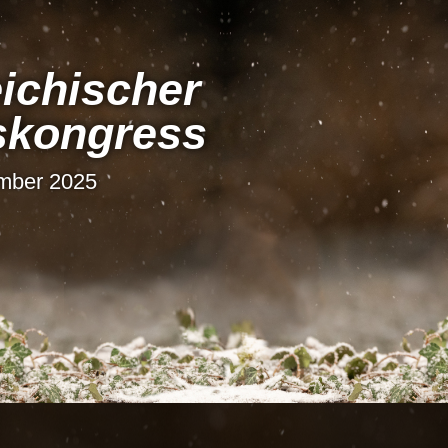
i­chi­scher
s­kon­gress
ember 2025