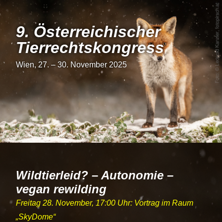
9. Österrei­chi­scher
Tier­rechts­kon­gress
Wien, 27. – 30. November 2025
Wildtierleid? – Autonomie –
vegan rewilding
Freitag 28. November, 17:00 Uhr: Vortrag im Raum
SkyDome