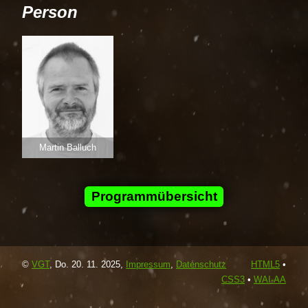
Person
Martin Balluch
Programmübersicht
©
VGT
,
Do. 20. 11. 2025
,
Impressum
,
Datenschutz
HTML5
•
CSS3
•
WAI
-AA