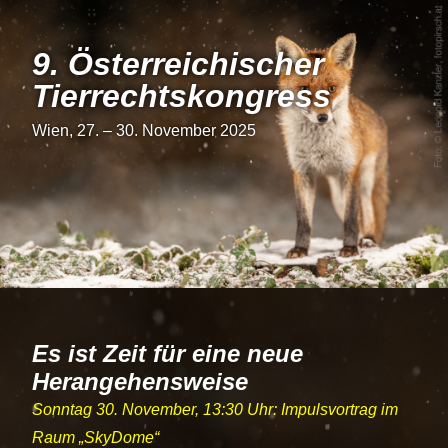
9. Österrei­chi­scher
Tier­rechts­kon­gress
Wien, 27. – 30. November 2025
Es ist Zeit für eine neue
Herangehensweise
Sonntag 30. November, 13:30 Uhr: Impulsvortrag im
Raum
SkyDome