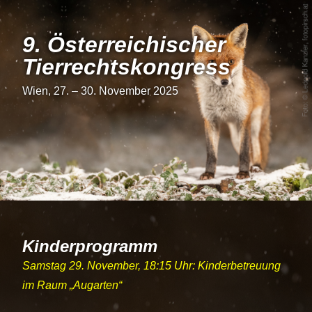
9. Österrei­chi­scher
Tier­rechts­kon­gress
Wien, 27. – 30. November 2025
Kinderprogramm
Samstag 29. November, 18:15 Uhr: Kinderbetreuung
im Raum
Augarten