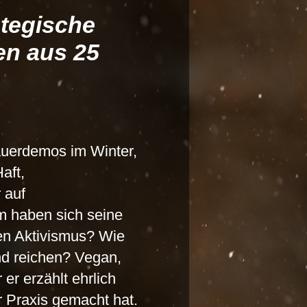
tegische
en aus 25
auerdemos im Winter,
aft,
 auf
m haben sich seine
ten Aktivismus? Wie
and reichen? Vegan,
 er erzählt ehrlich
r Praxis gemacht hat.