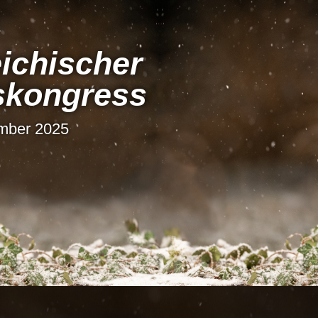
i­chi­scher
s­kon­gress
ember 2025