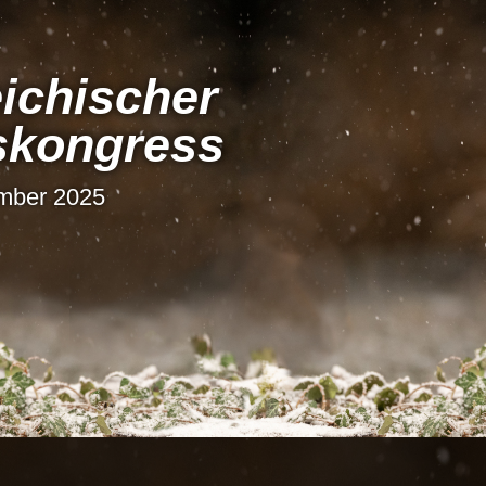
i­chi­scher
s­kon­gress
ember 2025