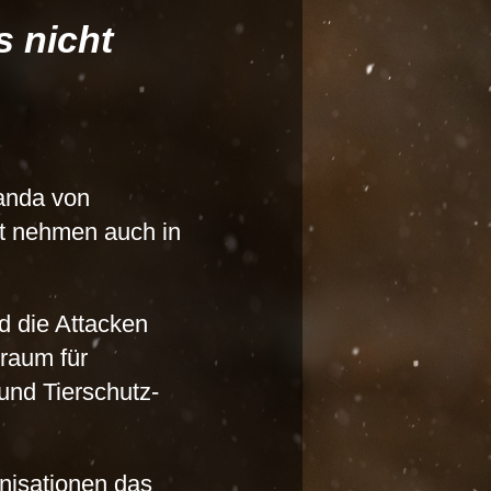
s nicht
anda von
aft nehmen auch in
d die Attacken
iraum für
und Tierschutz-
nisationen das