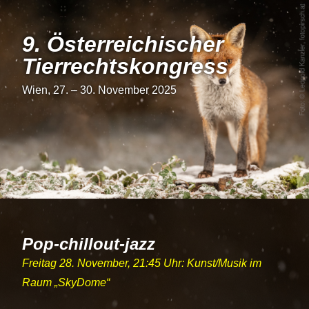
9. Österrei­chi­scher
Tier­rechts­kon­gress
Wien, 27. – 30. November 2025
Pop-chillout-jazz
Freitag 28. November, 21:45 Uhr: Kunst/Musik im
Raum
SkyDome