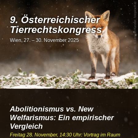
9. Österrei­chi­scher
Tier­rechts­kon­gress
Wien, 27. – 30. November 2025
Abolitionismus vs. New
Welfarismus: Ein empirischer
Vergleich
Freitag 28. November, 14:30 Uhr: Vortrag im Raum