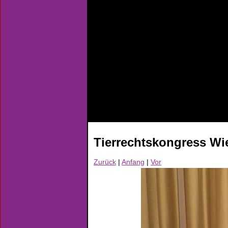
Tierrechtskongress Wi
Zurück
|
Anfang
|
Vor