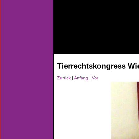
Tierrechtskongress Wi
Zurück
|
Anfang
|
Vor