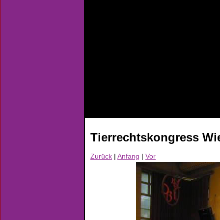
Tierrechtskongress Wi
Zurück
|
Anfang
|
Vor